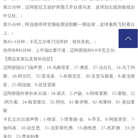
第32分钟，迈阿密后卫放铲突围几乎自摆乌龙，皮球划出诡异曲线击
中立柱。↓
第35分钟，阿连德停球背濒临围追割断一脚远射，皮球奏凯飞到看台
上。↓
第45+1分钟，卡瓦立尔单刀没停好，错失良机。↓
伤停补时6分钟。上半场比赛汗漫，迈阿密国外0-0卡瓦立尔。
【两边首发以及替补信息】
迈阿密国出门场声势：19-乌斯塔里、17-弗雷、37-法尔孔、14-马丁内
斯、18-阿尔巴、55-雷东多、5-布斯克茨、30-克雷马斯基、8-塞戈维
亚、21-阿连德、9-苏亚雷斯
迈阿密国外替补未出场：34-诺沃、2-卢扬、6-阿维莱斯、15-塞勒、22
-阿方索、24-格雷塞尔、32-阿伦、41-鲁伊斯、42-布莱特、81-莫拉莱
斯
卡瓦立尔出场声势：1-维诺、5-理查德-金、6-乔瓦、8-阿德里安、7-
伽玛洛、10-说念恩、11-克里斯托弗、13-德维恩、27-杰罗姆、33-沙
奎尔、25-贾米利奥