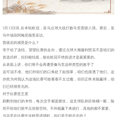
3月13日讯 在本轮欧冠，皇马点球大战打败马竞晋级八强。赛后，皇
马中场琼阿梅尼领受采访。
晋级后的感受是什么？
等于松了连结。望望比赛的走向，通过点球大顺服利照实不是咱们的
首选式样，但归根结底，能在欧冠不绝前进才是最紧要的。
从表面上讲，你们将不会再遭受像马竞这样类型的敌手了
这可说不准。他们对咱们的口角处了如指掌，咱们也摸透了他们。这
亦然为何我认为这场比赛可能看着不太过瘾，但归正终末能赢球，咱
们已经很答允的。
对于比赛贫乏度
斟酌到他们的本性，每次交手都是硬仗。这支球队刺目铁桶一般，险
些不给咱们留半点弥留空间。不外能赢下来就行，其他的都不紧要。
当马竞在比赛中这样早进球时，你们是怎样念念的？