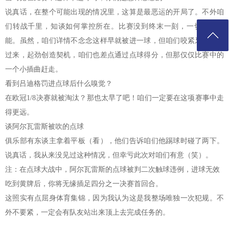
说真话，在整个可能出现的情况里，这算是最恶运的开局了。不外咱
们转战千里，知谈如何掌控所在。比赛没到终末一刻，一切齐有可
能。虽然，咱们详情不念念这样早就被进一球，但咱们咬紧牙关挺了
过来，起劲创造契机，咱们也差点通过点球得分，但那仅仅比赛中的
一个小插曲赶走。
看到吕迪格罚进点球后什么嗅觉？
在欧冠1/8决赛就被淘汰？那也太早了吧！咱们一定要在这项赛事中走
得更远。
谈阿尔瓦雷斯被吹的点球
俱乐部有东谈主拿着平板（看），他们告诉咱们他踢球时碰了两下。
说真话，我从来没见过这种情况，但幸亏此次对咱们有意（笑）。
注：在点球大战中，阿尔瓦雷斯的点球被判二次触球违例，进球无效
吃到黄牌后，你将无缘插足四分之一决赛首回合。
这照实有点屈身体育集锦，因为我认为这是我整场唯独一次犯规。不
外不要紧，一定会有队友站出来顶上去完成任务的。