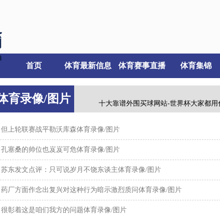
首页
体育最新信息
体育赛事直播
体育集锦
体育录像/图片
十大靠谱外围买球网站-世界杯大家都用什
但上轮联赛战平勒沃库森体育录像/图片
孔塞桑的帅位也岌岌可危体育录像/图片
苏东发文点评：只可说岁月不饶东谈主体育录像/图片
药厂方面作念出复兴对这种行为暗示激烈质问体育录像/图片
很彰着这是咱们我方的问题体育录像/图片