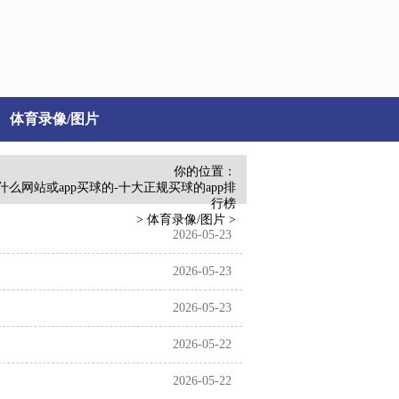
体育录像/图片
你的位置：
么网站或app买球的-十大正规买球的app排
行榜
>
体育录像/图片
>
2026-05-23
2026-05-23
2026-05-23
2026-05-22
2026-05-22