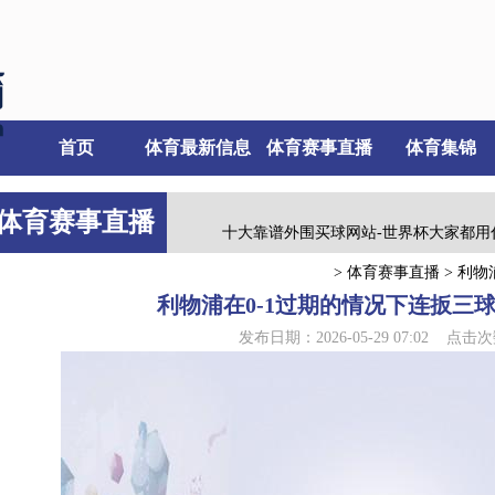
首页
体育最新信息
体育赛事直播
体育集锦
体育赛事直播
十大靠谱外围买球网站-世界杯大家都用什
>
体育赛事直播
> 利
利物浦在0-1过期的情况下连扳三
发布日期：2026-05-29 07:02 点击次