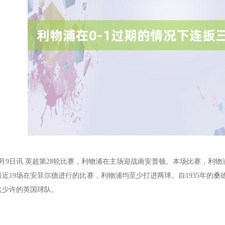
3月9日讯 英超第28轮比赛，利物浦在主场迎战南安普顿。本场比赛，利物
最近19场在安菲尔德进行的比赛，利物浦均至少打进两球。自1935年的
这少许的英国球队。