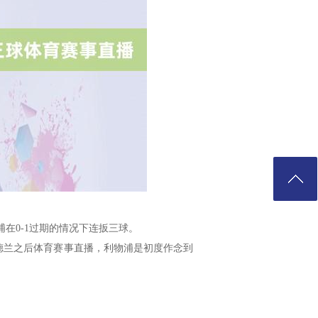
浦在0-1过期的情况下连扳三球。
桑德兰之后体育赛事直播，利物浦是初度作念到