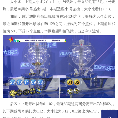
大小比：上期大小比为1：4，小 号热出，最近30期有15期小 号走
热，最近10期小 号热出6期，本期适应小 号热出，大小比看好2：3。
和值：最近30期和值出现畛域在54-134之间，振幅为80个点位，
最近10期和值开出畛域在59-129之间，振幅为70个点位，上期前区和
值为 59，下落17个点位，本期瞻望和值飞腾，出当今90近邻。
后区：上期开出奖号01+02，最近30期这两码分离开出7次和8次，
其下期落号奇偶比为8:12，大小比为8:12，012路比为6:7:7，本期后区