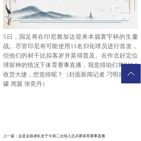
5日，国足将在印尼雅加达迎来本届寰宇杯的生鏖
战。尽管印尼有可能使用11名归化球员进行首发，
但他们的材干比拟客岁并莫得普及。在作念好定位
球留神的情况下体育赛事直播，我觉得咱们将以3:1
收货大捷，您觉得呢？（封面新闻记者 刁明康 陈羽
啸 周翼 张奕丹）
上一篇：
这是走路者队史于今第二次闯入总决赛体育赛事直播