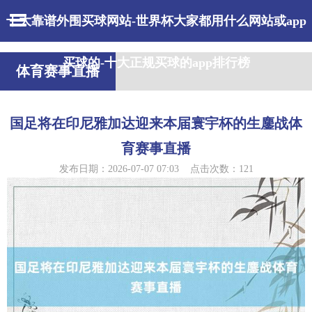
十大靠谱外围买球网站-世界杯大家都用什么网站或app
买球的-十大正规买球的app排行榜
体育赛事直播
国足将在印尼雅加达迎来本届寰宇杯的生鏖战体
育赛事直播
发布日期：2026-07-07 07:03 点击次数：121