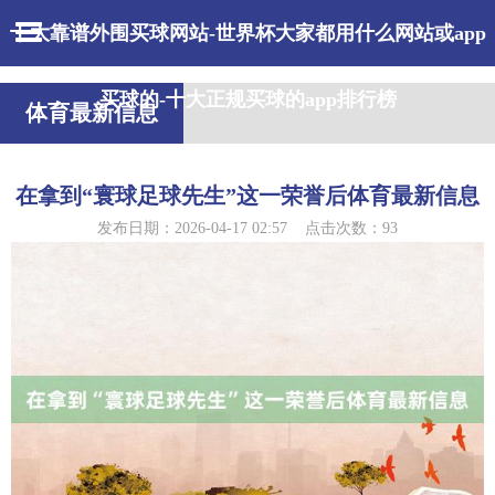
十大靠谱外围买球网站-世界杯大家都用什么网站或app
买球的-十大正规买球的app排行榜
体育最新信息
在拿到“寰球足球先生”这一荣誉后体育最新信息
发布日期：2026-04-17 02:57 点击次数：93