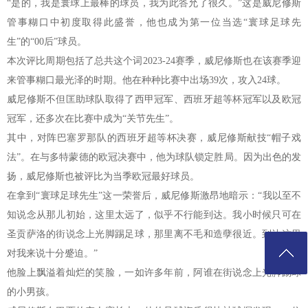
“是的，我是寰球上最棒的球员，我为此答允了很久。”这是威尼修斯
管事糊口中初度取得此盛誉，他也成为第一位当选“寰球足球先
生”的“00后”球员。
本次评比周期包括了总共这个词2023-24赛季，威尼修斯也在该赛季迎
来管事糊口最光泽的时期。他在种种比赛中出场39次，攻入24球。
威尼修斯不但匡助球队取得了西甲冠军、西班牙超等杯冠军以及欧冠
冠军，还多次在比赛中成为“关节先生”。
其中，对阵巴塞罗那队的西班牙超等杯决赛，威尼修斯献技“帽子戏
法”。在与多特蒙德的欧冠决赛中，他为球队锁定胜局。因为出色的发
扬，威尼修斯也被评比为当季欧冠最好球员。
在拿到“寰球足球先生”这一荣誉后，威尼修斯激昂地暗示：“我以至不
知说念从那儿初始，这里太远了，似乎不行能到达。我小时候只可在
圣贡萨洛的街说念上光脚踢足球，那里离不毛和造孽很近。到达这里
对我来说十分蹙迫。”
他脸上飘溢着灿烂的笑脸，一如许多年前，阿谁在街说念上光脚踢球
的小男孩。