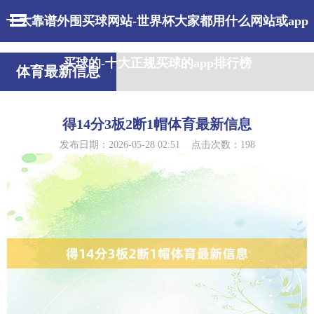
十大靠谱外围买球网站-世界杯大家都用什么网站或app
买球的-十大正规买球的app排行榜
体育最新信息
得14分3板2断1帽体育最新信息
发布日期：2026-05-28 02:51 点击次数：198