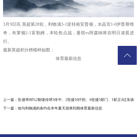
3月9日讯 英超第28轮，利物浦3-1逆转南安普顿，水晶宫1-0伊普斯维
奇，布莱顿2-1富勒姆，本轮焦点战，曼联vs阿森纳将在明日凌晨进
行。
最新英超积分榜模样如图：
体育最新信息
上一篇：
告捷率88%2裂缝传球5传中、2告捷10扞拒、6告捷5射门、1射正4过东谈
主、4告捷1错失紧要契机获评8.0分 体育最新信息
下一篇：
他与利物浦的条约在本年夏天就将到期体育最新信息