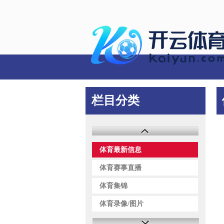
栏目分类
体育最新信息
体育赛事直播
体育集锦
体育录像/图片