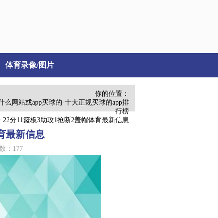
体育录像/图片
你的位置：
么网站或app买球的-十大正规买球的app排
行榜
> 22分11篮板3助攻1抢断2盖帽体育最新信息
体育最新信息
数：177