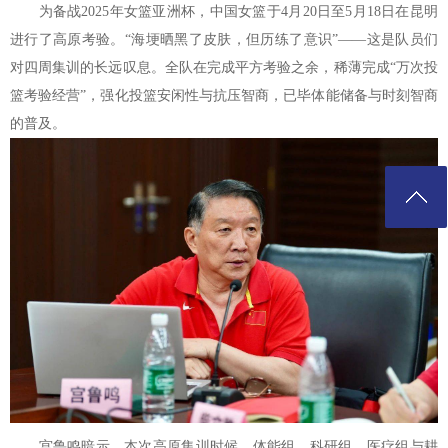
为备战2025年女篮亚洲杯，中国女篮于4月20日至5月18日在昆明
进行了高原考验。“海埂晒黑了皮肤，但历练了意识”——这是队员们
对四周集训的长远叹息。全队在完成平方考验之余，稀薄完成“万次投
篮考验经营”，强化投篮安闲性与抗压智商，已毕体能储备与时刻智商
的普及。
宫鲁鸣暗示，本次高原集训时候，体能组、科研组、医疗组与耕