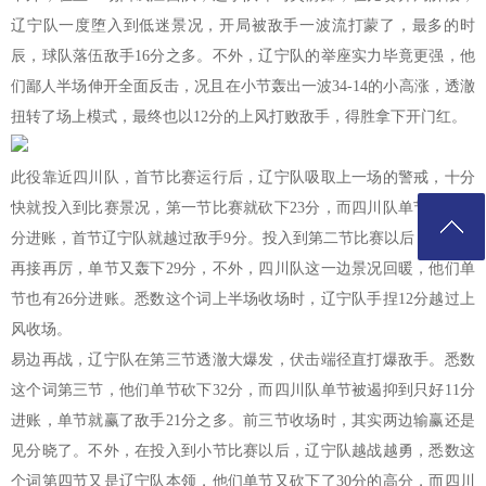
辽宁队一度堕入到低迷景况，开局被敌手一波流打蒙了，最多的时
辰，球队落伍敌手16分之多。不外，辽宁队的举座实力毕竟更强，他
们鄙人半场伸开全面反击，况且在小节轰出一波34-14的小高涨，透澈
扭转了场上模式，最终也以12分的上风打败敌手，得胜拿下开门红。
此役靠近四川队，首节比赛运行后，辽宁队吸取上一场的警戒，十分
快就投入到比赛景况，第一节比赛就砍下23分，而四川队单节只好14
分进账，首节辽宁队就越过敌手9分。投入到第二节比赛以后，辽宁队
再接再厉，单节又轰下29分，不外，四川队这一边景况回暖，他们单
节也有26分进账。悉数这个词上半场收场时，辽宁队手捏12分越过上
风收场。
易边再战，辽宁队在第三节透澈大爆发，伏击端径直打爆敌手。悉数
这个词第三节，他们单节砍下32分，而四川队单节被遏抑到只好11分
进账，单节就赢了敌手21分之多。前三节收场时，其实两边输赢还是
见分晓了。不外，在投入到小节比赛以后，辽宁队越战越勇，悉数这
个词第四节又是辽宁队本领，他们单节又砍下了30分的高分，而四川