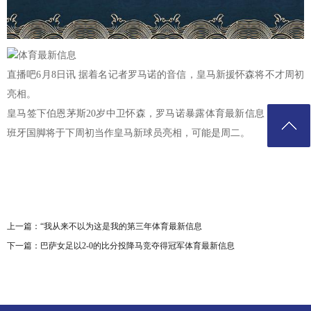
体育最新信息
直播吧6月8日讯 据着名记者罗马诺的音信，皇马新援怀森将不才周初
亮相。
皇马签下伯恩茅斯20岁中卫怀森，罗马诺暴露体育最新信息，这位西
班牙国脚将于下周初当作皇马新球员亮相，可能是周二。
上一篇：
“我从来不以为这是我的第三年体育最新信息
下一篇：
巴萨女足以2-0的比分投降马竞夺得冠军体育最新信息