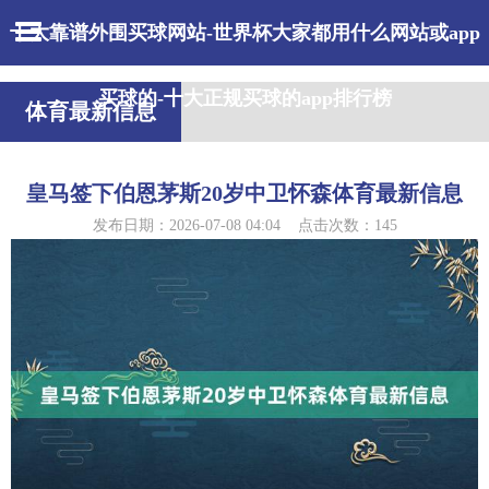
十大靠谱外围买球网站-世界杯大家都用什么网站或app
买球的-十大正规买球的app排行榜
体育最新信息
皇马签下伯恩茅斯20岁中卫怀森体育最新信息
发布日期：2026-07-08 04:04 点击次数：145