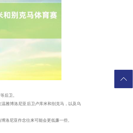
勒等后卫。
在温雅博洛尼亚后卫卢库米和别克马，以及乌
与博洛尼亚作念往来可能会更低廉一些。